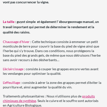
vont pas concurrencer la vigne.
La taille
: guyot simple et également l’ ébourgeonnage manuel, un
travail important qui permet de déterminer le rendement et la
qualité des raisins.
Chaussage d’hiver
: Cette technique consiste à emmener un petit
monticule de terre pour couvrir la base du pied de vigne ainsi que
l’herbe qui s’y trouve. Dans ces conditions, nous protégeons la
base du pied des grands gels, de même que nous détruisons l’herbe
sans avoir recours à des désherbants…
L’éclaircissage
: consiste à couper les grappes encore vertes avant
les vendanges pour optimiser la qualité.
L’effeuillage
: consiste à aérer la zone des grappes permet d’éviter la
pourriture et, ainsi augmenter la qualité du vin.
Traitements phytosanitaires : Nous n’utilisons plus de
produits
chimiques de synthèse
.
Seuls le cuivre et le souffre sont autorisés
en Agriculture Biologique.