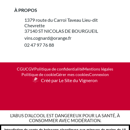
À PROPOS
1379 route du Carroi Taveau Lieu-dit
Chevrette
37140 ST NICOLAS DE BOURGUEIL
vins.cognard@orange.fr
02 47 97 76 88
CGU
CGV
Politique de confidentialité
Mentions légales
Politique de cookie
Gérer mes cookies
Connexion
Créé par Le Site du Vigneron
L'ABUS D'ALCOOL EST DANGEREUX POUR LA SANTÉ, À
CONSOMMER AVEC MODÉRATION.
Interdiction de vente de boissons alcooliques aux mineurs de moins de 18